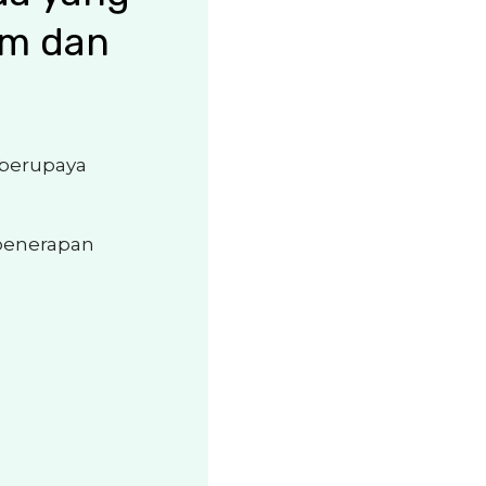
im dan
 berupaya
 penerapan