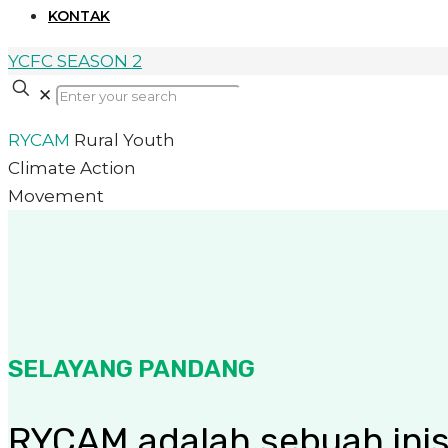
KONTAK
YCFC SEASON 2
✕
RYCAM
Rural Youth
Climate Action
Movement
SELAYANG PANDANG
RYCAM adalah sebuah inis