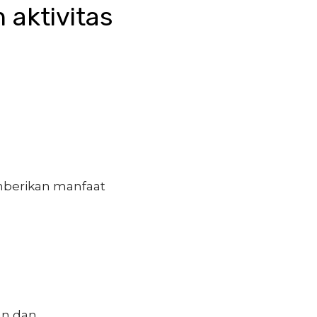
 aktivitas
mberikan manfaat
an dan