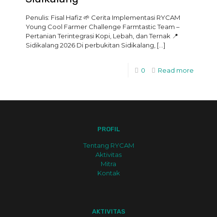
Penulis: Fisal Hafiz 🌱 Cerita Implementasi RYCAM
Young Cool Farmer Challenge Farmtastic Team –
Pertanian Terintegrasi Kopi, Lebah, dan Ternak 📍
Sidikalang 2026 Di perbukitan Sidikalang,
[…]
0
Read more
PROFIL
Tentang RYCAM
Aktivitas
Mitra
Kontak
AKTIVITAS