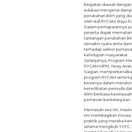
Kegiatan diawali dengan 
edukasi mengenai dam
perubahan iklim yang di
oleh staf RYCAM, Bayu Pu
Dalam pemaparannya, p
peserta diajak memaha
tantangan perubahan ikl
semakin nyata serta da
terhadap sektor pertani
kehidupan masyarakat.
Selanjutnya, Program M
RYCAM MPM, Yessy Anata
Siagian, memperkenalk
program RYCAM serta tu
besarnya dalam mendo
keterlibatan pemuda dal
iklim berbasis kewirausa
pertanian berkelanjutan.
Memasuki sesi inti, masi
tim membagikan inovasi
praktik yang mereka k
selama mengikuti YCFC.