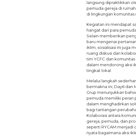
langsung dipraktikkan ol
pemuda gereja di ruma
di lingkungan komunitas
Kegiatan ini mendapat 
hangat dari para pemuda
Selain memberikan pen
baru mengenai pertania
iklim, sosialisasi ini jug
ruang diskusi dan kolabor
tim YCFC dan komunitas
dalam mendorong aksi ik
tingkat lokal.
Melalui langkah sederh
bermakna ini, Day6 dan 
Grup menunjukkan bah
pemuda memiliki peran 
dalam menghadirkan solus
bagi tantangan perubahan
Kolaborasi antara komuni
gereja, pemuda, dan pr
seperti RYCAM menjadi 
nyata bagaimana aksi ikl