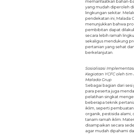
memanfaatkan bahan-ba
yang mudah diperoleh d
lingkungan sekitar. Melal
pendekatan ini, Malada G
menunjukkan bahwa pro
pembibitan dapat dilak
secara lebih ramah ling
sekaligus mendukung pr
pertanian yang sehat da
berkelanjutan.
Sosialisasi Implementas
Kegiatan YCFC oleh tim
Malada Grup
Sebagai bagian dari sesi 
para peserta juga mend
pelatihan singkat menge
beberapa teknik pertani
iklim, seperti pembuata
organik, pestisida alami
tanam ramah iklim. Mater
disampaikan secara sed
agar mudah dipahami da