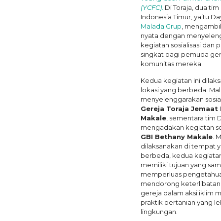
(YCFC)
.
Di Toraja, dua tim 
Indonesia Timur, yaitu D
Malada Grup
, mengambil
nyata dengan menyelen
kegiatan sosialisasi dan 
singkat bagi pemuda ger
komunitas mereka.
Kedua kegiatan ini dilak
lokasi yang berbeda. Ma
menyelenggarakan sosiali
Gereja Toraja Jemaat
Makale
, sementara tim 
mengadakan kegiatan se
GBI Bethany Makale
. 
dilaksanakan di tempat 
berbeda, kedua kegiatan
memiliki tujuan yang sama
memperluas pengetahu
mendorong keterlibata
gereja dalam aksi iklim m
praktik pertanian yang l
lingkungan.