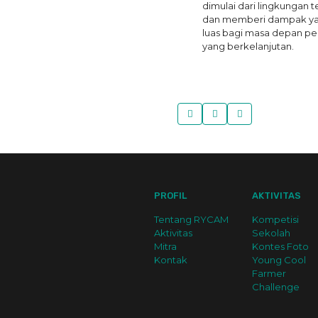
dimulai dari lingkungan 
dan memberi dampak ya
luas bagi masa depan pe
yang berkelanjutan.
PROFIL
AKTIVITAS
Tentang RYCAM
Kompetisi
Aktivitas
Sekolah
Mitra
Kontes Foto
Kontak
Young Cool
Farmer
Challenge