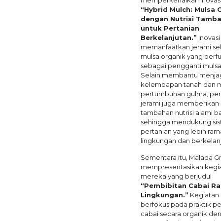
memperkenalkan inovasi
“Hybrid Mulch: Mulsa 
dengan Nutrisi Tamb
untuk Pertanian
Berkelanjutan.”
Inovasi 
memanfaatkan jerami se
mulsa organik yang berf
sebagai pengganti mulsa 
Selain membantu menja
kelembapan tanah dan
pertumbuhan gulma, pe
jerami juga memberikan
tambahan nutrisi alami b
sehingga mendukung si
pertanian yang lebih ra
lingkungan dan berkelan
Sementara itu, Malada G
mempresentasikan kegi
mereka yang berjudul
“Pembibitan Cabai R
Lingkungan.”
Kegiatan 
berfokus pada praktik p
cabai secara organik de