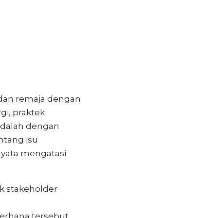
k dan remaja dengan
i, praktek
adalah dengan
ntang isu
 nyata mengatasi
k stakeholder
erhana tersebut