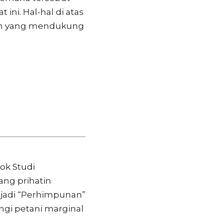
ini. Hal-hal di atas
kan yang mendukung
ok Studi
ang prihatin
njadi “Perhimpunan”
ngi petani marginal