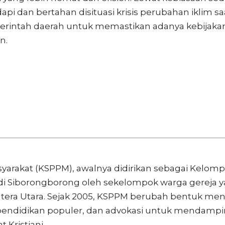
an bertahan disituasi krisis perubahan iklim saat 
merintah daerah untuk memastikan adanya kebija
n.
rakat (KSPPM), awalnya didirikan sebagai Kelomp
i Siborongborong oleh sekelompok warga gereja y
atera Utara. Sejak 2005, KSPPM berubah bentuk me
, pendidikan populer, dan advokasi untuk mendampi
 Kristiani.