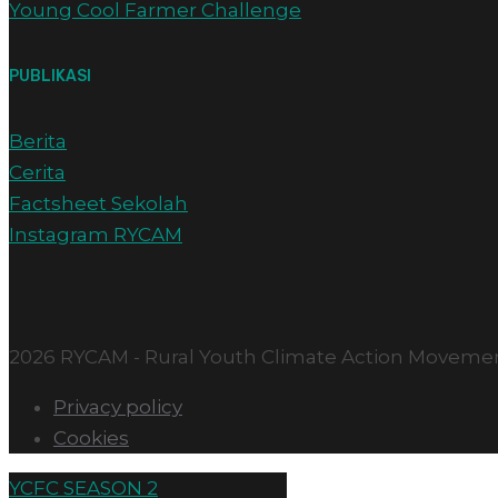
Young Cool Farmer Challenge
PUBLIKASI
Berita
Cerita
Factsheet Sekolah
Instagram RYCAM
2026 RYCAM - Rural Youth Climate Action Moveme
Privacy policy
Cookies
YCFC SEASON 2