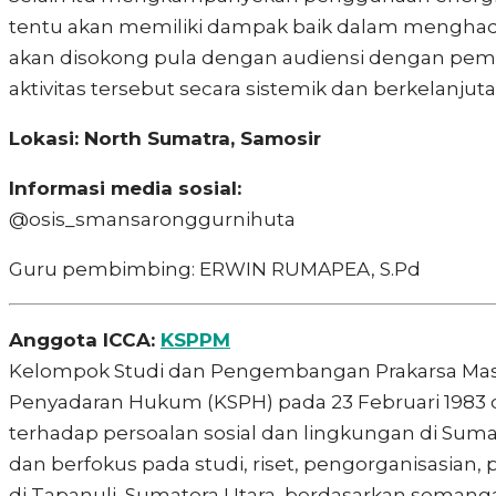
tentu akan memiliki dampak baik dalam menghadapi d
akan disokong pula dengan audiensi dengan pe
aktivitas tersebut secara sistemik dan berkelanjuta
Lokasi:
North Sumatra, Samosir
Informasi media sosial:
@osis_smansaronggurnihuta
Guru pembimbing: ERWIN RUMAPEA, S.Pd
Anggota ICCA:
KSPPM
Kelompok Studi dan Pengembangan Prakarsa Masya
Penyadaran Hukum (KSPH) pada 23 Februari 1983 d
terhadap persoalan sosial dan lingkungan di Sum
dan berfokus pada studi, riset, pengorganisasian
di Tapanuli, Sumatera Utara, berdasarkan semangat