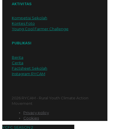
AKTIVITAS
Kompetisi Sekolah
Kontes Foto
Young Cool Farmer Challenge
PUBLIKASI
Berita
Cerita
Factsheet Sekolah
Instagram RYCAM
2026 RYCAM - Rural Youth Climate Action
Movement
Privacy policy
Cookies
YCFC SEASON 2