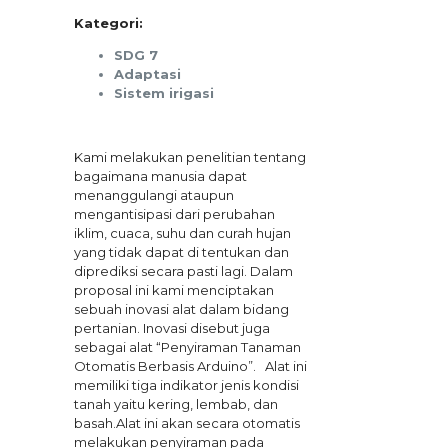
Kategori:
SDG 7
Adaptasi
Sistem irigasi
Kami melakukan penelitian tentang
bagaimana manusia dapat
menanggulangi ataupun
mengantisipasi dari perubahan
iklim, cuaca, suhu dan curah hujan
yang tidak dapat di tentukan dan
diprediksi secara pasti lagi. Dalam
proposal ini kami menciptakan
sebuah inovasi alat dalam bidang
pertanian. Inovasi disebut juga
sebagai alat “Penyiraman Tanaman
Otomatis Berbasis Arduino”. Alat ini
memiliki tiga indikator jenis kondisi
tanah yaitu kering, lembab, dan
basah.Alat ini akan secara otomatis
melakukan penyiraman pada