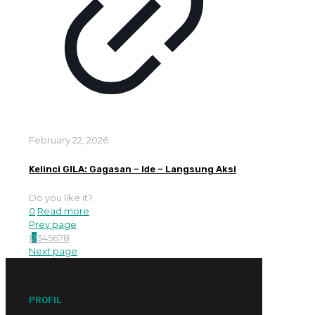
February 22, 2026
Kelinci GILA: Gagasan – Ide – Langsung Aksi
Do you like it?
0
Read more
Prev page
1
2
3
4
5
6
7
8
Next page
PROFIL