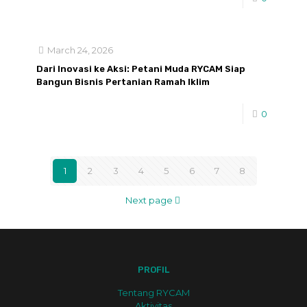
March 24, 2026
Dari Inovasi ke Aksi: Petani Muda RYCAM Siap
Bangun Bisnis Pertanian Ramah Iklim
0
1
2
3
4
5
6
7
8
Next page
PROFIL
Tentang RYCAM
Aktivitas